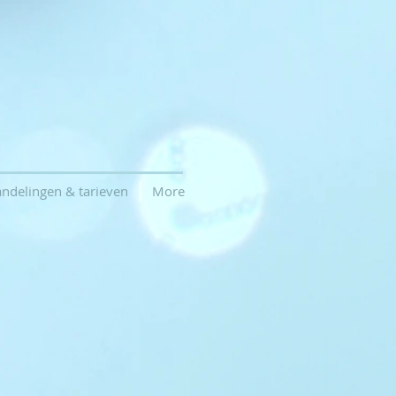
ndelingen & tarieven
More