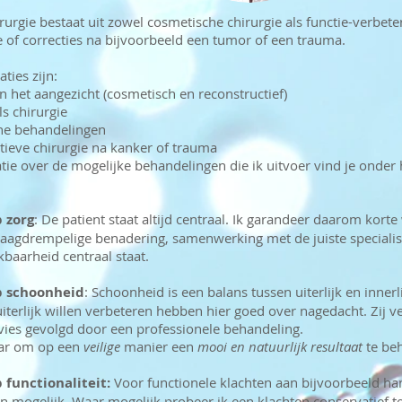
irurgie bestaat uit zowel cosmetische chirurgie als functie-verbete
 of correcties na bijvoorbeeld een tumor of een trauma.
aties zijn:
het aangezicht (cosmetisch en reconstructief)
 chirurgie
e behandelingen
eve chirurgie na kanker of trauma
ie over de mogelijke behandelingen die ik uitvoer vind je onder
p zorg
: De patient staat altijd centraal. Ik garandeer daarom korte
 laagdrempelige benadering, samenwerking met de juiste speciali
kbaarheid centraal staat.
op schoonheid
: Schoonheid is een balans tussen uiterlijk en innerl
iterlijk willen verbeteren hebben hier goed over nagedacht. Zij v
dvies gevolgd door een professionele behandeling.
aar om op een
veilige
manier een
mooi en natuurlijk resultaat
te beh
p functionaliteit:
Voor functionele klachten aan bijvoorbeeld han
 mogelijk. Waar mogelijk probeer ik een klachten conservatief t