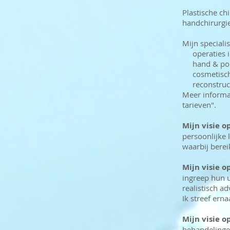
Plastische ch
handchirurgie
Mijn specialis
operaties in 
hand & pols
cosmetisch
reconstructi
Meer informat
tarieven".
Mijn visie o
persoonlijke
waarbij berei
Mijn visie 
ingreep hun u
realistisch a
Ik streef ern
Mijn visie o
behandelingen