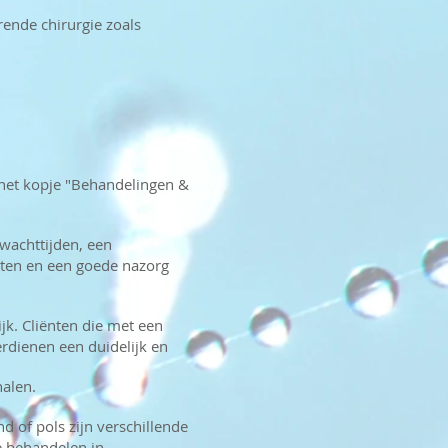
rende chirurgie zoals
 het kopje "Behandelingen &
 wachttijden, een
sten en een goede nazorg
ijk. Cliënten die met een
erdienen een duidelijk en
alen.
d of pols zijn verschillende
e behandelen in