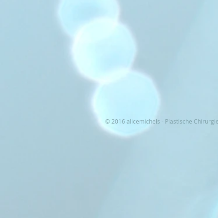
© 2016 alicemichels - Plastische Chirurgi