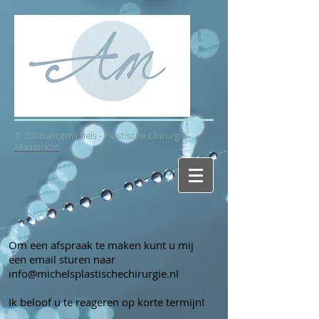
© 2016 alicemichels - Plastische Chirurgie
Maastricht
Om een afspraak te maken kunt u mij
een email sturen naar
info@michelsplastischechirurgie.nl
Ik beloof u te reageren op korte termijn!