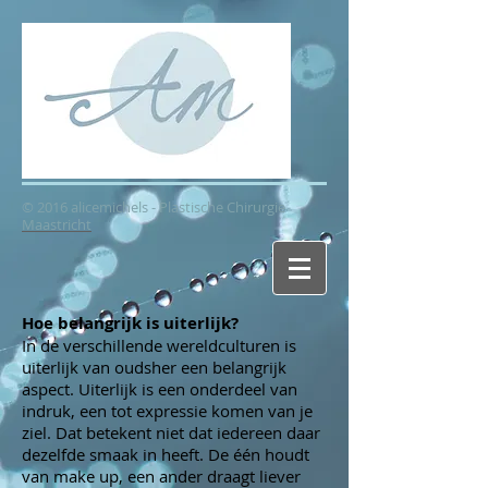
© 2016 alicemichels - Plastische Chirurgie
Maastricht
Hoe belangrijk is uiterlijk?
In de verschillende wereldculturen is
uiterlijk van oudsher een belangrijk
aspect. Uiterlijk is een onderdeel van
indruk, een tot expressie komen van je
ziel. Dat betekent niet dat iedereen daar
dezelfde smaak in heeft. De één houdt
van make up, een ander draagt liever