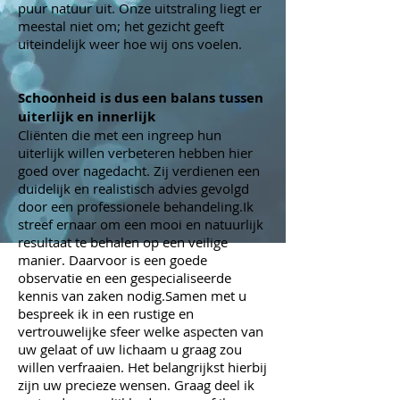
puur natuur uit. Onze uitstraling liegt er
meestal niet om; het gezicht geeft
uiteindelijk weer hoe wij ons voelen.
Schoonheid is dus een balans tussen
uiterlijk en innerlijk
Cliënten die met een ingreep hun
uiterlijk willen verbeteren hebben hier
goed over nagedacht. Zij verdienen een
duidelijk en realistisch advies gevolgd
door een professionele behandeling.Ik
streef ernaar om een mooi en natuurlijk
resultaat te behalen op een veilige
manier. Daarvoor is een goede
observatie en een gespecialiseerde
kennis van zaken nodig.Samen met u
bespreek ik in een rustige en
vertrouwelijke sfeer welke aspecten van
uw gelaat of uw lichaam u graag zou
willen verfraaien. Het belangrijkst hierbij
zijn uw precieze wensen. Graag deel ik