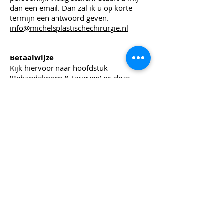
dan een email. Dan zal ik u op korte
termijn een antwoord geven.
info@michelsplastischechirurgie.nl
Betaalwijze
Kijk hiervoor naar hoofdstuk
‘Behandelingen & tarieven’ op deze
website.
Voor uitgebreide informatie over de
verschillende behandelingen kunt u ook
terecht bij de “bijsluiters” op de site van
onze beroepsvereniging; de
Nederlandse Vereniging voor Plastische
Chirurgie; www.NVPC.nl
Heeft u een klacht
Bent u niet tevreden met een advies of
een behandeling?
Neem dan alstublieft contact op met mij
op via email en vermeld daarin uw