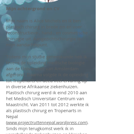
Mijn achtergrond en CV
Mijn naam is Alice Michels en ik ben
plastisch chirurg in brede zin en voer
reconstructieve-, hand-, en cosmetische
chirurgie uit. Aangezichtschirurgie is
mijn aandachtspunt.
Tijdens mijn studie geneeskunde heb ik
tevens de opleiding medische biologie
aan de Universiteit van Amsterdam
afgerond. Daarna volgde ik de opleiding
tot Tropenarts en deed veel ervaring op
in diverse Afrikaanse ziekenhuizen.
Plastisch chirurg werd ik eind 2010 aan
het Medisch Universitair Centrum van
Maastricht. Van 2011 tot 2012 werkte ik
als plastisch chirurg en Tropenarts in
Nepal
(
www.projectruttennepal.wordpress.com
).
Sinds mijn terugkomst werk ik in